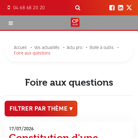
04 68 68 20 20
Accueil
Accueil
•
Vos actualités
•
Actu pro
•
Boite à outils
•
Foire aux questions
Notre cabinet
Notre équipe
Foire aux questions
Nos missions
Boite à outils
Comptabilité
FILTRER PAR THÈME ▾
Nos actualités
Création d’entreprise
17/07/2026
Contact / Devis
RH et Paies
Les actualités
Constitution d'une