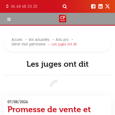
04 68 68 20 20
Accueil
Accueil
•
Vos actualités
•
Actu pro
•
Gérer mon patrimoine
•
Les juges ont dit
Notre cabinet
Notre équipe
Les juges ont dit
Nos missions
Boite à outils
Comptabilité
Nos actualités
Création d’entreprise
07/08/2026
Promesse de vente et
Contact / Devis
RH et Paies
Les actualités